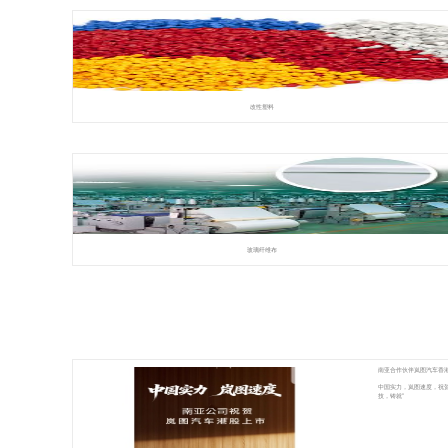
改性塑料
玻璃纤维布
南亚合作伙伴岚图汽车香
中国实力，岚图速度，祝
技，铸就“