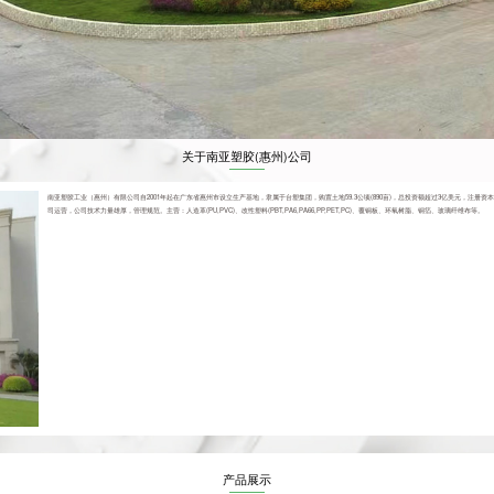
关于南亚塑胶(惠州)公司
南亚塑胶工业（惠州）有限公司自2001年起在广东省惠州市设立生产基地，隶属于台塑集团，购置土地59.3公顷(890亩)，总投资额超过3亿美元，注册资本达1
司运营，公司技术力量雄厚，管理规范。主营：人造革(PU,PVC)、改性塑料(PBT,PA6,PA66,PP,PET,PC)、覆铜板、环氧树脂、铜箔、玻璃纤维布等。
产品展示