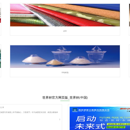
皮革
环氧树脂
世界杯官方网页版_世界杯(中国)
港上市
贺岚图汽车港股上市手握核心，方显底气！作为岚图坚实后盾，南亚以硬核科