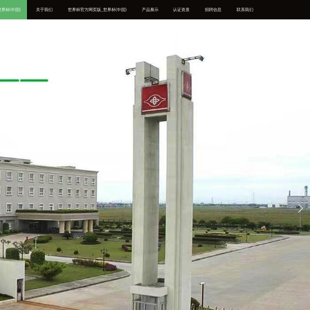
界杯(中国)
关于我们
世界杯官方网页版_世界杯(中国)
产品展示
认证资质
招聘信息
联系我们