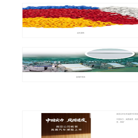
改性塑料
玻璃纤维布
南亚合作伙伴岚图汽车香
中国实力，岚图速度，祝
技，铸就“